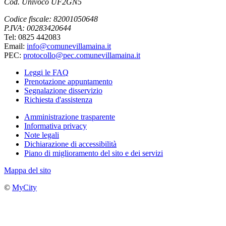
Cod. Univoco UF2GN5
Codice fiscale: 82001050648
P.IVA: 00283420644
Tel: 0825 442083
Email:
info@comunevillamaina.it
PEC:
protocollo@pec.comunevillamaina.it
Leggi le FAQ
Prenotazione appuntamento
Segnalazione disservizio
Richiesta d'assistenza
Amministrazione trasparente
Informativa privacy
Note legali
Dichiarazione di accessibilità
Piano di miglioramento del sito e dei servizi
Mappa del sito
©
MyCity