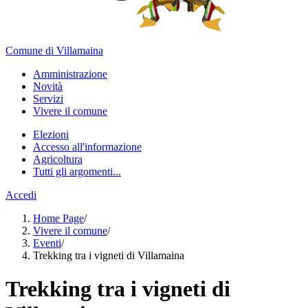
Comune di Villamaina
Amministrazione
Novità
Servizi
Vivere il comune
Elezioni
Accesso all'informazione
Agricoltura
Tutti gli argomenti...
Accedi
Home Page
/
Vivere il comune
/
Eventi
/
Trekking tra i vigneti di Villamaina
Trekking tra i vigneti di