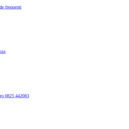
de frequenti
enza
ero 0825 442083