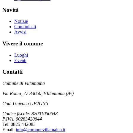
Novità
Notizie
Comunicati
Avvisi
Vivere il comune
Luoghi
Eventi
Contatti
Comune di Villamaina
Via Roma, 77 83050, VIllamaina (Av)
Cod. Univoco UF2GN5
Codice fiscale: 82001050648
P.IVA: 00283420644
Tel: 0825 442083
Email:
info@comunevillamaina.it