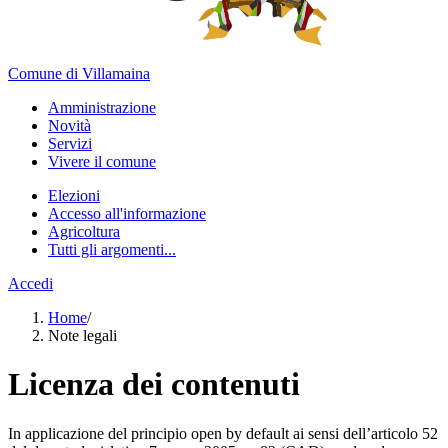
Comune di Villamaina
Amministrazione
Novità
Servizi
Vivere il comune
Elezioni
Accesso all'informazione
Agricoltura
Tutti gli argomenti...
Accedi
Home
/
Note legali
Licenza dei contenuti
In applicazione del principio open by default ai sensi dell’articolo 52