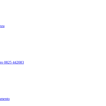
enza
ero 0825 442083
amento