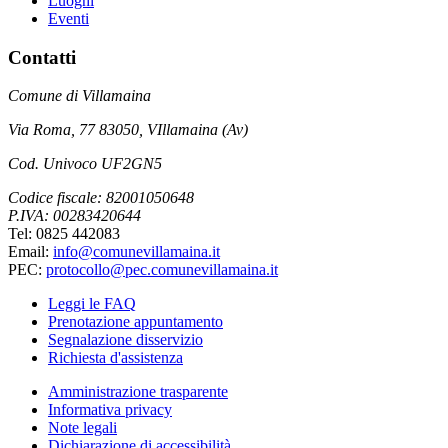
Luoghi
Eventi
Contatti
Comune di Villamaina
Via Roma, 77 83050, VIllamaina (Av)
Cod. Univoco UF2GN5
Codice fiscale: 82001050648
P.IVA: 00283420644
Tel: 0825 442083
Email:
info@comunevillamaina.it
PEC:
protocollo@pec.comunevillamaina.it
Leggi le FAQ
Prenotazione appuntamento
Segnalazione disservizio
Richiesta d'assistenza
Amministrazione trasparente
Informativa privacy
Note legali
Dichiarazione di accessibilità