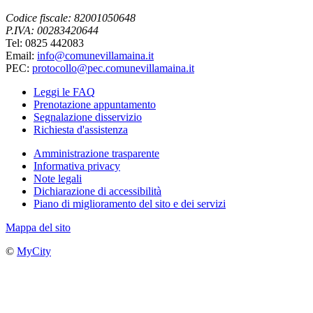
Codice fiscale: 82001050648
P.IVA: 00283420644
Tel: 0825 442083
Email:
info@comunevillamaina.it
PEC:
protocollo@pec.comunevillamaina.it
Leggi le FAQ
Prenotazione appuntamento
Segnalazione disservizio
Richiesta d'assistenza
Amministrazione trasparente
Informativa privacy
Note legali
Dichiarazione di accessibilità
Piano di miglioramento del sito e dei servizi
Mappa del sito
©
MyCity