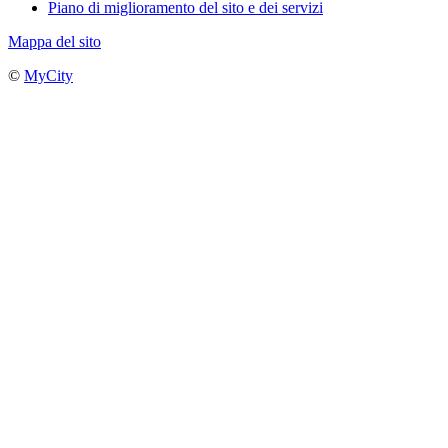
Piano di miglioramento del sito e dei servizi
Mappa del sito
©
MyCity