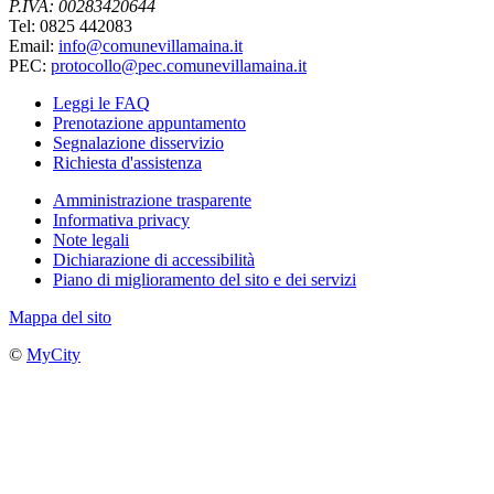
P.IVA: 00283420644
Tel: 0825 442083
Email:
info@comunevillamaina.it
PEC:
protocollo@pec.comunevillamaina.it
Leggi le FAQ
Prenotazione appuntamento
Segnalazione disservizio
Richiesta d'assistenza
Amministrazione trasparente
Informativa privacy
Note legali
Dichiarazione di accessibilità
Piano di miglioramento del sito e dei servizi
Mappa del sito
©
MyCity