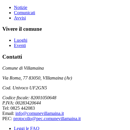
Notizie
Comunicati
Avvisi
Vivere il comune
Luoghi
Eventi
Contatti
Comune di Villamaina
Via Roma, 77 83050, VIllamaina (Av)
Cod. Univoco UF2GN5
Codice fiscale: 82001050648
P.IVA: 00283420644
Tel: 0825 442083
Email:
info@comunevillamaina.it
PEC:
protocollo@pec.comunevillamaina.it
Leggi le FAQ