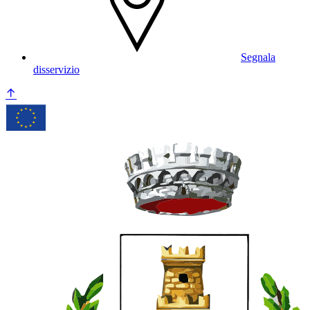
Segnala
disservizio