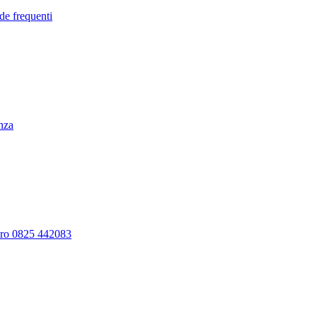
de frequenti
enza
ero 0825 442083