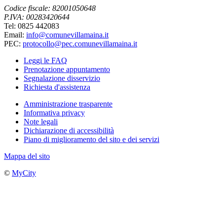
Codice fiscale: 82001050648
P.IVA: 00283420644
Tel: 0825 442083
Email:
info@comunevillamaina.it
PEC:
protocollo@pec.comunevillamaina.it
Leggi le FAQ
Prenotazione appuntamento
Segnalazione disservizio
Richiesta d'assistenza
Amministrazione trasparente
Informativa privacy
Note legali
Dichiarazione di accessibilità
Piano di miglioramento del sito e dei servizi
Mappa del sito
©
MyCity