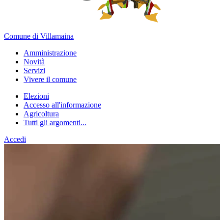
Comune di Villamaina
Amministrazione
Novità
Servizi
Vivere il comune
Elezioni
Accesso all'informazione
Agricoltura
Tutti gli argomenti...
Accedi
Homepage